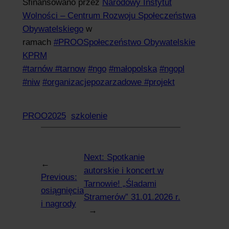
Sfinansowano przez
Narodowy Instytut
Wolności – Centrum Rozwoju Społeczeństwa
Obywatelskiego
w
ramach
#PROO
Społeczeństwo Obywatelskie
KPRM
#tarnów
#tarnow
#ngo
#małopolska
#ngopl
#niw
#organizacjepozarzadowe
#projekt
PROO2025
szkolenie
Next:
Spotkanie
←
autorskie i koncert w
Previous:
Tarnowie! „Śladami
osiągnięcia
Stramerów” 31.01.2026 r.
i nagrody
→