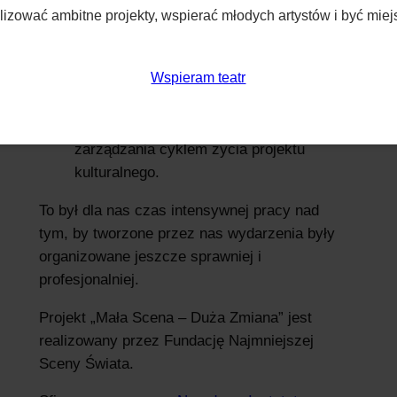
zować ambitne projekty, wspierać młodych artystów i być miejs
efektywnego planowania
harmonogramów i budżetów wydarzeń;
Wspieram teatr
sprawnej koordynacji działań
artystycznych i logistycznych;
nowoczesnego podejścia do
zarządzania cyklem życia projektu
kulturalnego.
To był dla nas czas intensywnej pracy nad
tym, by tworzone przez nas wydarzenia były
organizowane jeszcze sprawniej i
profesjonalniej.
Projekt „Mała Scena – Duża Zmiana” jest
realizowany przez Fundację Najmniejszej
Sceny Świata.