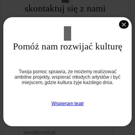
skontaktuj się z nami
×
czekamy na Twoją wiadomość! niezależnie od
Pomóż nam rozwijać kulturę
sposobu kontaktu, odpowiadamy szybko i z
uśmiechem.
Twoja pomoc sprawia, że możemy realizować
Imię i nazwisko *
ambitne projekty, wspierać młodych artystów i być
miejscem, gdzie kultura żyje każdego dnia.
Wspieram teatr
Adres e-mail *