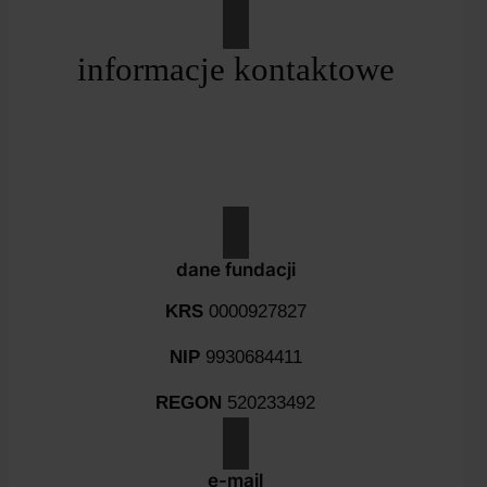
informacje kontaktowe
dane fundacji
KRS
0000927827
NIP
9930684411
REGON
520233492
e-mail