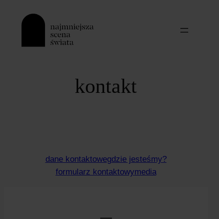
Przejdź
do
treści
kontakt
dane kontaktowe
gdzie jesteśmy?
formularz kontaktowy
media