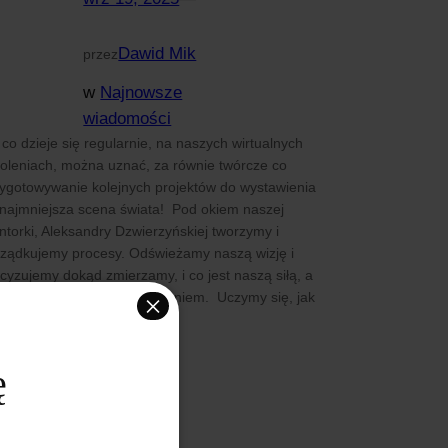
Dawid Mik
przez
w
Najnowsze
wiadomości
 co dzieje się regularnie, na naszych wirtualnych
oleniach, można uznać, za równie twórcze co
ygotowywanie kolejnych projektów do wystawienia
najmniejsza scena świata! Pod okiem naszej
torki, Aleksandry Dzwierzyńskiej tworzymy i
ządkujemy procesy. Odświeżamy naszą wizję i
cyzujemy dokąd zmierzamy, i co jest naszą siłą, a
×
dla naszego zespołu wyzwaniem. Uczymy się, jak
tabilizować…
ę