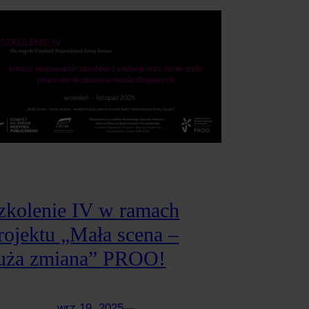
zkolenie IV w ramach
rojektu „Mała scena –
uża zmiana” PROO!
wrz 19, 2025
—