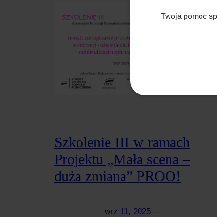
Twoja pomoc spr
Szkolenie III w ramach
Projektu „Mała scena –
duża zmiana” PROO!
wrz 11, 2025
—