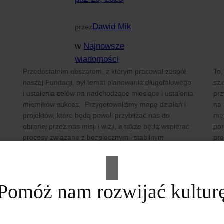
Dawid Mik
przez
w
Najnowsze
wiadomości
Przedostatnim obszarem, z którym pracował zespół
To,
naszej Fundacji, był temat planowania długofalowego
szk
i ustalenia celów na nadchodzące miesiące i ustalenia
prz
mierników sukces. Przygotowaliśmy mapę działań i
na 
projektów, które będą powoli przybliżać nas do
men
obranej przez nas misji i wizji, a także będą wspierać
por
procesy związane z bezpiecznym i stabilnym
pre
finansowaniem naszych misyjnych działań
co 
społecznych i…
us
Pomóż nam rozwijać kultur