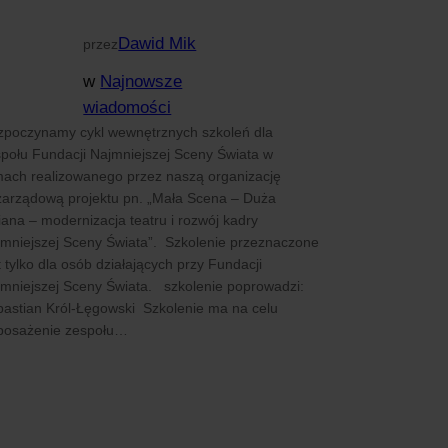
Dawid Mik
przez
w
Najnowsze
wiadomości
zpoczynamy cykl wewnętrznych szkoleń dla
połu Fundacji Najmniejszej Sceny Świata w
ach realizowanego przez naszą organizację
zarządową projektu pn. „Mała Scena – Duża
ana – modernizacja teatru i rozwój kadry
mniejszej Sceny Świata”. Szkolenie przeznaczone
t tylko dla osób działających przy Fundacji
mniejszej Sceny Świata. szkolenie poprowadzi:
astian Król-Łęgowski Szkolenie ma na celu
posażenie zespołu…