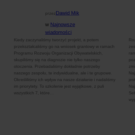
Dawid Mik
przez
w
Najnowsze
wiadomości
Kiedy zaczynaliśmy tworzyć projekt, a potem
Ro
przekształcaliśmy go na wniosek grantowy w ramach
zes
Programu Rozwoju Organizacji Obywatelskich,
ram
skupiliśmy się na diagnozie nie tylko naszego
po
otoczenia. Przebadaliśmy dokładnie potrzeby
zmi
naszego zespołu, te indywidualne, ale i te grupowe.
Naj
Określiliśmy ich wpływ na nasze działanie i nadaliśmy
jes
im priorytety. To szkolenie jest wyjątkowe, z puli
Naj
wszystkich 7, które…
Seb
wy