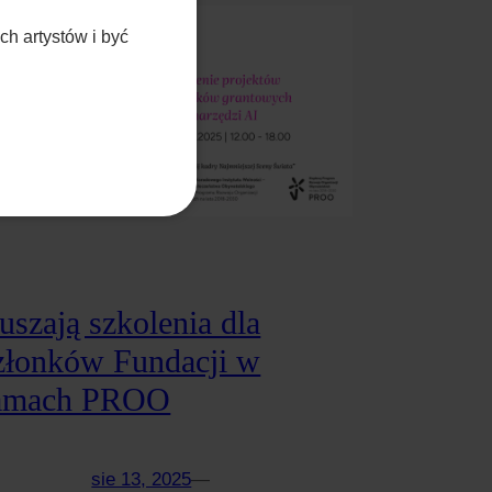
h artystów i być
uszają szkolenia dla
złonków Fundacji w
amach PROO
sie 13, 2025
—