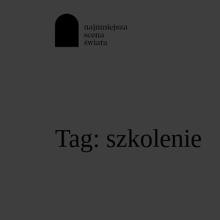
Przejdź
do
treści
Tag:
szkolenie