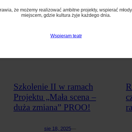
awia, że możemy realizować ambitne projekty, wspierać młodyc
miejscem, gdzie kultura żyje każdego dnia.
Wspieram teatr
Szkolenie II w ramach
R
Projektu „Mała scena –
c
duża zmiana” PROO!
r
sie 18, 2025
—