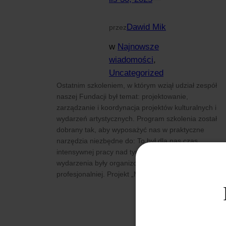
Dawid Mik
przez
w
Najnowsze
wiadomości
, 
Uncategorized
Ostatnim szkoleniem, w którym wziął udział zespół
naszej Fundacji był temat: projektowanie,
zarządzanie i koordynacja projektów kulturalnych i
wydarzeń artystycznych. Program szkolenia został
dobrany tak, aby wyposażyć nas w praktyczne
narzędzia niezbędne do: To był dla nas czas
intensywnej pracy nad tym, by tworzone przez nas
wydarzenia były organizowane jeszcze sprawniej i
profesjonalniej. Projekt „Mała…