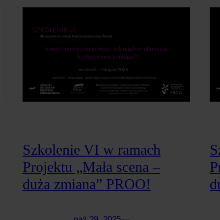
Szkolenie VI w ramach
S
Projektu „Mała scena –
P
duża zmiana” PROO!
d
paź 29, 2025
—