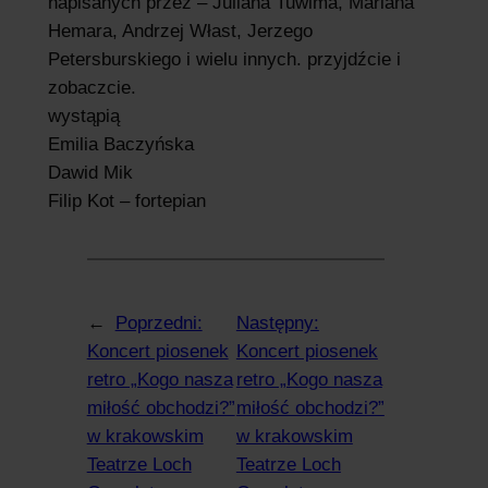
napisanych przez – Juliana Tuwima, Mariana
Hemara, Andrzej Włast, Jerzego
Petersburskiego i wielu innych. przyjdźcie i
zobaczcie.
wystąpią
Emilia Baczyńska
Dawid Mik
Filip Kot – fortepian
←
Poprzedni:
Następny:
Koncert piosenek
Koncert piosenek
retro „Kogo nasza
retro „Kogo nasza
miłość obchodzi?”
miłość obchodzi?”
w krakowskim
w krakowskim
Teatrze Loch
Teatrze Loch